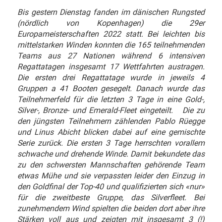
Bis gestern Dienstag fanden im dänischen Rungsted
(nördlich von Kopenhagen) die 29er
Europameisterschaften 2022 statt. Bei leichten bis
mittelstarken Winden konnten die 165 teilnehmenden
Teams aus 27 Nationen während 6 intensiven
Regattatagen insgesamt 17 Wettfahrten austragen.
Die ersten drei Regattatage wurde in jeweils 4
Gruppen a 41 Booten gesegelt. Danach wurde das
Teilnehmerfeld für die letzten 3 Tage in eine Gold-,
Silver-, Bronze- und Emerald-Fleet eingeteilt.
Die zu
den jüngsten Teilnehmern zählenden Pablo Rüegge
und Linus Abicht blicken dabei auf eine gemischte
Serie zurück. Die ersten 3 Tage herrschten vorallem
schwache und drehende Winde. Damit bekundete das
zu den schwersten Mannschaften gehörende Team
etwas Mühe und sie verpassten leider den Einzug in
den Goldfinal der Top-40 und qualifizierten sich «nur»
für die zweitbeste Gruppe, das Silverfleet. Bei
zunehmendem Wind spielten die beiden dort aber ihre
Stärken voll aus und zeigten mit insgesamt 3 (!)