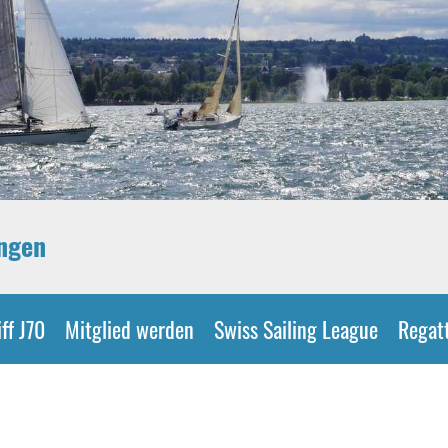
ingen
ff J70
Mitglied werden
Swiss Sailing League
Regat