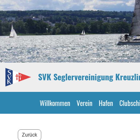
SVK Seglervereinigung Kreuzl
Willkommen
Verein
Hafen
Clubschi
Zurück