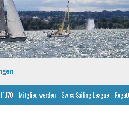
ingen
ff J70
Mitglied werden
Swiss Sailing League
Regat