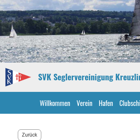
SVK Seglervereinigung Kreuzl
Willkommen
Verein
Hafen
Clubschi
Zurück