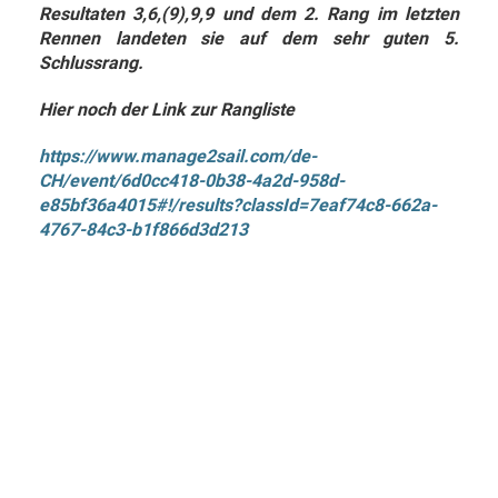
Resultaten 3,6,(9),9,9 und dem 2. Rang im letzten
Rennen landeten sie auf dem sehr guten 5.
Schlussrang.
Hier noch der Link zur Rangliste
https://www.manage2sail.com/de-
CH/event/6d0cc418-0b38-4a2d-958d-
e85bf36a4015#!/results?classId=7eaf74c8-662a-
4767-84c3-b1f866d3d213