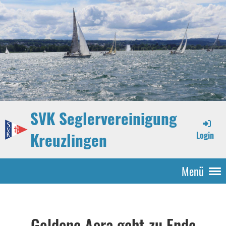
SVK Seglervereinigung
Kreuzlingen
Login
Menü
Goldene Aera geht zu Ende