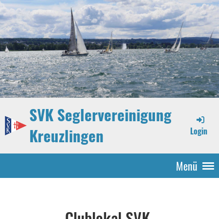
SVK Seglervereinigung
Kreuzlingen
Login
Menü
Clublokal SVK