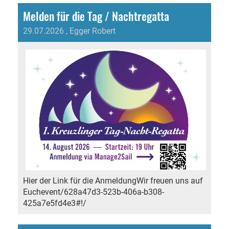
Melden für die Tag / Nachtregatta
29.07.2026
, Egger Robert
Hier der Link für die AnmeldungWir freuen uns auf
Euchevent/628a47d3-523b-406a-b308-
425a7e5fd4e3#!/